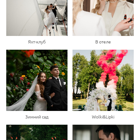
Яхт-клуб
В отеле
Зимний сад
Wolki&Lipki