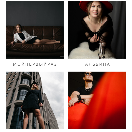
М О Й П Е Р В Ы Й Р А З
А Л Ь Б И Н А