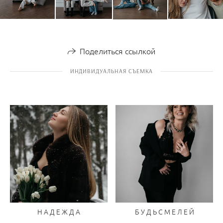
Поделиться ссылкой
ИНДИВИДУАЛЬНАЯ СЪЕМКА
Н А Д Е Ж Д А
Б У Д Ь С М Е Л Е Й