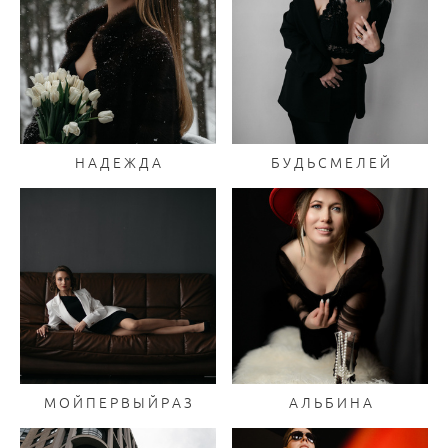
Н А Д Е Ж Д А
Б У Д Ь С М Е Л Е Й
М О Й П Е Р В Ы Й Р А З
А Л Ь Б И Н А