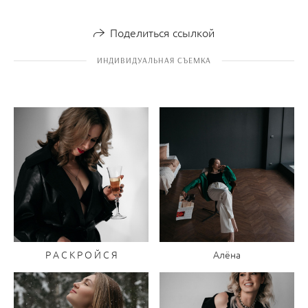
Поделиться ссылкой
ИНДИВИДУАЛЬНАЯ СЪЕМКА
Р А С К Р О Й С Я
Алёна