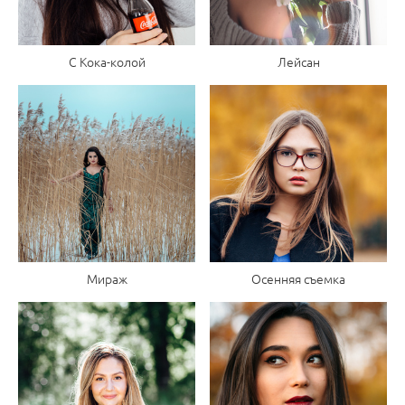
С Кока-колой
Лейсан
Мираж
Осенняя съемка