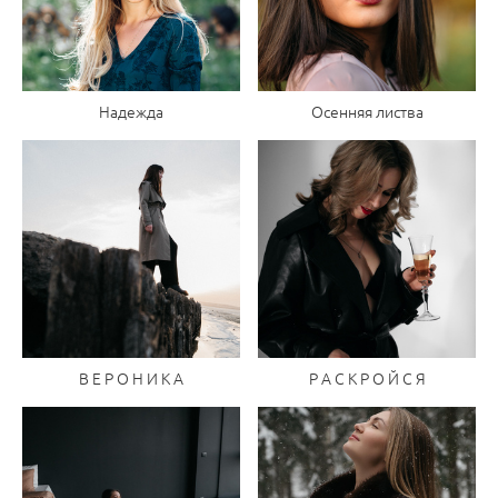
Надежда
Осенняя листва
В Е Р О Н И К А
Р А С К Р О Й С Я